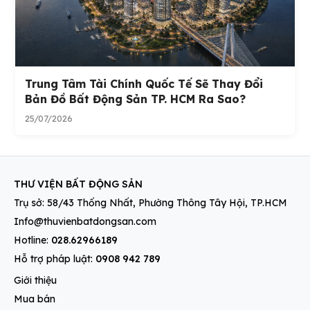
Trung Tâm Tài Chính Quốc Tế Sẽ Thay Đổi
Bản Đồ Bất Động Sản TP. HCM Ra Sao?
25/07/2026
THƯ VIỆN BẤT ĐỘNG SẢN
Trụ sở: 58/43 Thống Nhất, Phường Thông Tây Hội, TP.HCM
Info@thuvienbatdongsan.com
Hotline:
028.62966189
Hỗ trợ pháp luật:
0908 942 789
Giới thiệu
Mua bán