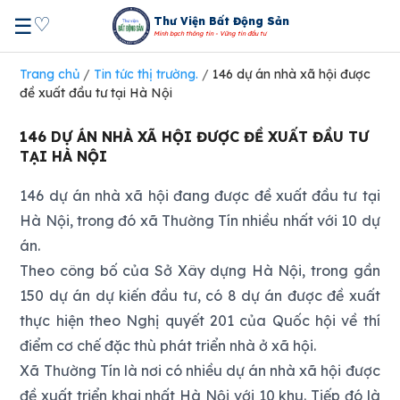
♡
☰
Thư Viện Bất Động Sản
Minh bạch thông tin - Vững tin đầu tư
Trang chủ
/
Tin tức thị trường.
/
146 dự án nhà xã hội được
đề xuất đầu tư tại Hà Nội
146 DỰ ÁN NHÀ XÃ HỘI ĐƯỢC ĐỀ XUẤT ĐẦU TƯ
TẠI HÀ NỘI
146 dự án nhà xã hội đang được đề xuất đầu tư tại
Hà Nội, trong đó xã Thường Tín nhiều nhất với 10 dự
án.
Theo công bố của Sở Xây dựng Hà Nội, trong gần
150 dự án dự kiến đầu tư, có 8 dự án được đề xuất
thực hiện theo Nghị quyết 201 của Quốc hội về thí
điểm cơ chế đặc thù phát triển nhà ở xã hội.
Xã Thường Tín là nơi có nhiều dự án nhà xã hội được
đề xuất triển khai nhất Hà Nội với 10 khu. Tiếp đó là