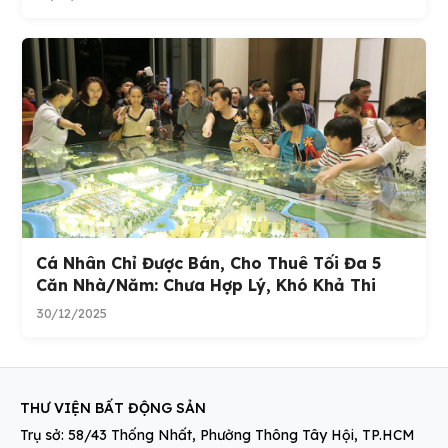
Cá Nhân Chỉ Được Bán, Cho Thuê Tối Đa 5
Căn Nhà/năm: Chưa Hợp Lý, Khó Khả Thi
30/12/2025
THƯ VIỆN BẤT ĐỘNG SẢN
Trụ sở: 58/43 Thống Nhất, Phường Thông Tây Hội, TP.HCM