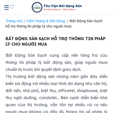
♡
☰
Thư Viện Bất Động Sản
Minh bạch thông tin - Vững tin đầu tư
Trang chủ
/
Cẩm Nang & Đời Sống.
/
Bất Động Sản Sạch
hỗ trợ thông tin pháp lý cho người mua
BẤT ĐỘNG SẢN SẠCH HỖ TRỢ THÔNG TIN PHÁP
LÝ CHO NGƯỜI MUA
Bất Động Sản Sạch cung cấp nền tảng tra cứu
thông tin pháp lý bất động sản, giúp người mua
chuẩn bị trước khi quyết định giao dịch.
Thị trường bất động sản những năm gần đây diễn
biến sôi động với nhiều loại hình đa dạng như căn hộ,
đất nền, nhà phố, biệt thự, officetel, shophouse, biệt
thự nghỉ dưỡng, condotel... Bên cạnh diễn biến khả
quan của thị trường, vẫn tồn tại nhiều rủi ro nếu
người mua không có đầy đủ thông tin về pháp lý