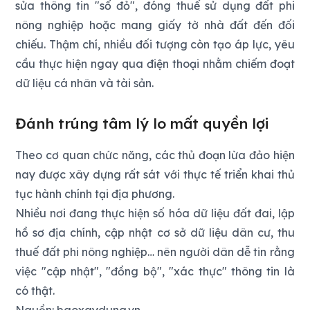
sửa thông tin "sổ đỏ", đóng thuế sử dụng đất phi
nông nghiệp hoặc mang giấy tờ nhà đất đến đối
chiếu. Thậm chí, nhiều đối tượng còn tạo áp lực, yêu
cầu thực hiện ngay qua điện thoại nhằm chiếm đoạt
dữ liệu cá nhân và tài sản.
Đánh trúng tâm lý lo mất quyền lợi
Theo cơ quan chức năng, các thủ đoạn lừa đảo hiện
nay được xây dựng rất sát với thực tế triển khai thủ
tục hành chính tại địa phương.
Nhiều nơi đang thực hiện số hóa dữ liệu đất đai, lập
hồ sơ địa chính, cập nhật cơ sở dữ liệu dân cư, thu
thuế đất phi nông nghiệp… nên người dân dễ tin rằng
việc "cập nhật", "đồng bộ", "xác thực" thông tin là
có thật.
Nguồn: baoxaydung.vn