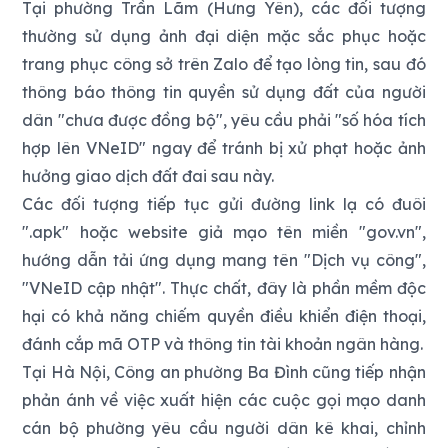
Tại phường Trần Lãm (Hưng Yên), các đối tượng
thường sử dụng ảnh đại diện mặc sắc phục hoặc
trang phục công sở trên Zalo để tạo lòng tin, sau đó
thông báo thông tin quyền sử dụng đất của người
dân "chưa được đồng bộ", yêu cầu phải "số hóa tích
hợp lên VNeID" ngay để tránh bị xử phạt hoặc ảnh
hưởng giao dịch đất đai sau này.
Các đối tượng tiếp tục gửi đường link lạ có đuôi
".apk" hoặc website giả mạo tên miền "gov.vn",
hướng dẫn tải ứng dụng mang tên "Dịch vụ công",
"VNeID cập nhật". Thực chất, đây là phần mềm độc
hại có khả năng chiếm quyền điều khiển điện thoại,
đánh cắp mã OTP và thông tin tài khoản ngân hàng.
Tại Hà Nội, Công an phường Ba Đình cũng tiếp nhận
phản ánh về việc xuất hiện các cuộc gọi mạo danh
cán bộ phường yêu cầu người dân kê khai, chỉnh