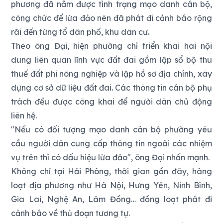
phương đã nắm được tình trạng mạo danh cán bộ,
công chức để lừa đảo nên đã phát đi cảnh báo rộng
rãi đến từng tổ dân phố, khu dân cư.
Theo ông Đại, hiện phường chỉ triển khai hai nội
dung liên quan lĩnh vực đất đai gồm lập sổ bộ thu
thuế đất phi nông nghiệp và lập hồ sơ địa chính, xây
dựng cơ sở dữ liệu đất đai. Các thông tin cán bộ phụ
trách đều được công khai để người dân chủ động
liên hệ.
"Nếu có đối tượng mạo danh cán bộ phường yêu
cầu người dân cung cấp thông tin ngoài các nhiệm
vụ trên thì có dấu hiệu lừa đảo", ông Đại nhấn mạnh.
Không chỉ tại Hải Phòng, thời gian gần đây, hàng
loạt địa phương như Hà Nội, Hưng Yên, Ninh Bình,
Gia Lai, Nghệ An, Lâm Đồng… đồng loạt phát đi
cảnh báo về thủ đoạn tương tự.