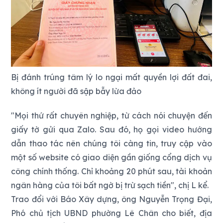
Bị đánh trúng tâm lý lo ngại mất quyền lợi đất đai,
không ít người đã sập bẫy lừa đảo
"Mọi thứ rất chuyên nghiệp, từ cách nói chuyện đến
giấy tờ gửi qua Zalo. Sau đó, họ gọi video hướng
dẫn thao tác nên chúng tôi càng tin, truy cập vào
một số website có giao diện gần giống cổng dịch vụ
công chính thống. Chỉ khoảng 20 phút sau, tài khoản
ngân hàng của tôi bất ngờ bị trừ sạch tiền", chị L kể.
Trao đổi với Báo Xây dựng, ông Nguyễn Trọng Đại,
Phó chủ tịch UBND phường Lê Chân cho biết, địa