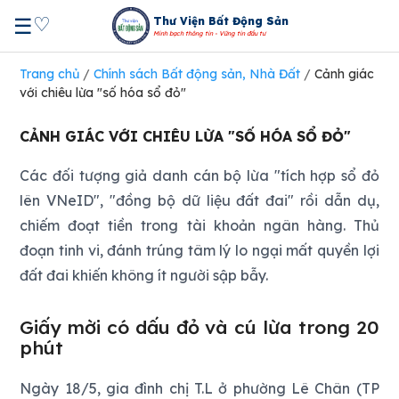
♡
☰
Thư Viện Bất Động Sản
Minh bạch thông tin - Vững tin đầu tư
Trang chủ
/
Chính sách Bất động sản, Nhà Đất
/
Cảnh giác
với chiêu lừa "số hóa sổ đỏ"
CẢNH GIÁC VỚI CHIÊU LỪA "SỐ HÓA SỔ ĐỎ"
Các đối tượng giả danh cán bộ lừa "tích hợp sổ đỏ
lên VNeID", "đồng bộ dữ liệu đất đai" rồi dẫn dụ,
chiếm đoạt tiền trong tài khoản ngân hàng. Thủ
đoạn tinh vi, đánh trúng tâm lý lo ngại mất quyền lợi
đất đai khiến không ít người sập bẫy.
Giấy mời có dấu đỏ và cú lừa trong 20
phút
Ngày 18/5, gia đình chị T.L ở phường Lê Chân (TP