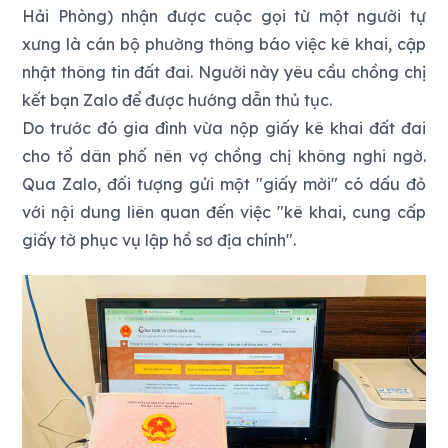
Hải Phòng) nhận được cuộc gọi từ một người tự
xưng là cán bộ phường thông báo việc kê khai, cập
nhật thông tin đất đai. Người này yêu cầu chồng chị
kết bạn Zalo để được hướng dẫn thủ tục.
Do trước đó gia đình vừa nộp giấy kê khai đất đai
cho tổ dân phố nên vợ chồng chị không nghi ngờ.
Qua Zalo, đối tượng gửi một "giấy mời" có dấu đỏ
với nội dung liên quan đến việc "kê khai, cung cấp
giấy tờ phục vụ lập hồ sơ địa chính".