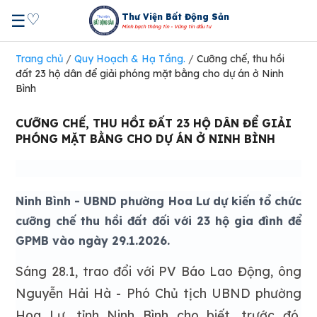
♡
☰
Thư Viện Bất Động Sản
Minh bạch thông tin - Vững tin đầu tư
Trang chủ
/
Quy Hoạch & Hạ Tầng.
/
Cưỡng chế, thu hồi
đất 23 hộ dân để giải phóng mặt bằng cho dự án ở Ninh
Bình
CƯỠNG CHẾ, THU HỒI ĐẤT 23 HỘ DÂN ĐỂ GIẢI
PHÓNG MẶT BẰNG CHO DỰ ÁN Ở NINH BÌNH
Ninh Bình - UBND phường Hoa Lư dự kiến tổ chức
cưỡng chế thu hồi đất đối với 23 hộ gia đình để
GPMB vào ngày 29.1.2026.
Sáng 28.1, trao đổi với PV Báo Lao Động, ông
Nguyễn Hải Hà - Phó Chủ tịch UBND phường
Hoa Lư, tỉnh Ninh Bình cho biết, trước đó,