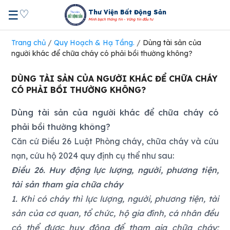
♡
☰
Thư Viện Bất Động Sản
Minh bạch thông tin - Vững tin đầu tư
Trang chủ
/
Quy Hoạch & Hạ Tầng.
/
Dùng tài sản của
người khác để chữa cháy có phải bồi thường không?
DÙNG TÀI SẢN CỦA NGƯỜI KHÁC ĐỂ CHỮA CHÁY
CÓ PHẢI BỒI THƯỜNG KHÔNG?
Dùng tài sản của người khác để chữa cháy có
phải bồi thường không?
Căn cứ Điều 26 Luật Phòng cháy, chữa cháy và cứu
nạn, cứu hộ 2024 quy định cụ thể như sau:
Điều 26. Huy động lực lượng, người, phương tiện,
tài sản tham gia chữa cháy
1. Khi có cháy thì lực lượng, người, phương tiện, tài
sản của cơ quan, tổ chức, hộ gia đình, cá nhân đều
có thể được huy động để tham gia chữa cháy;