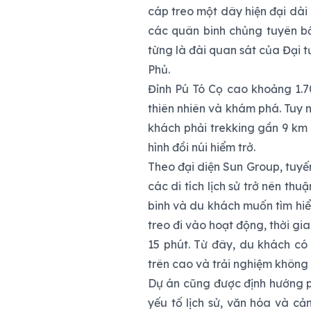
cáp treo một dây hiện đại dài 
các quân binh chủng tuyên bố 
từng là đài quan sát của Đại 
Phủ.
Đỉnh Pú Tó Cọ cao khoảng 1.7
thiên nhiên và khám phá. Tuy n
khách phải trekking gần 9 km
hình đồi núi hiểm trở.
Theo đại diện Sun Group, tuyế
các di tích lịch sử trở nên thu
binh và du khách muốn tìm hiể
treo đi vào hoạt động, thời gi
15 phút. Từ đây, du khách có
trên cao và trải nghiệm không 
Dự án cũng được định hướng ph
yếu tố lịch sử, văn hóa và c