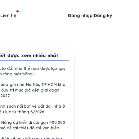
i
Liên hệ
Đăng nhập
|
Đăng ký
iết được xem nhiều nhất
 lô đất như thế nào được lập quy
h tổng mặt bằng?
báo giá nhà Hà Nội, TP.HCM khó
 duy trì mức giá đến giai đoạn
-2027
nh sách nổi bật về đất đai, nhà ở
ệu lực từ tháng 6/2026
Nẵng dự kiến di dời gần 400.000
mộ để tái thiết đô thị ven biển
được phép khởi công xây dựng