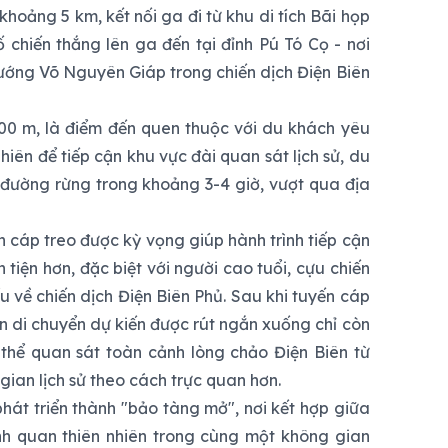
khoảng 5 km, kết nối ga đi từ khu di tích Bãi họp
chiến thắng lên ga đến tại đỉnh Pú Tó Cọ - nơi
tướng Võ Nguyên Giáp trong chiến dịch Điện Biên
00 m, là điểm đến quen thuộc với du khách yêu
hiên để tiếp cận khu vực đài quan sát lịch sử, du
 đường rừng trong khoảng 3-4 giờ, vượt qua địa
n cáp treo được kỳ vọng giúp hành trình tiếp cận
ận tiện hơn, đặc biệt với người cao tuổi, cựu chiến
u về chiến dịch Điện Biên Phủ. Sau khi tuyến cáp
an di chuyển dự kiến được rút ngắn xuống chỉ còn
 thể quan sát toàn cảnh lòng chảo Điện Biên từ
gian lịch sử theo cách trực quan hơn.
át triển thành "bảo tàng mở", nơi kết hợp giữa
ảnh quan thiên nhiên trong cùng một không gian