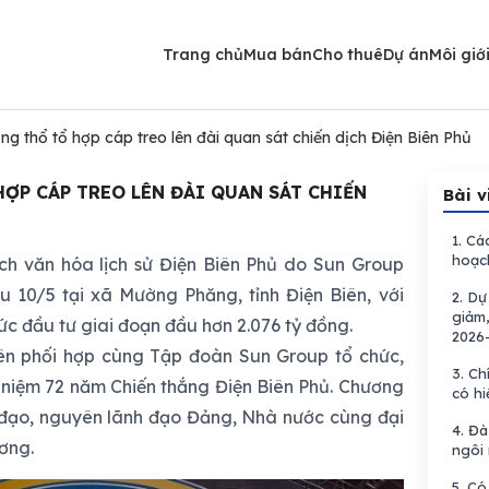
Trang chủ
Mua bán
Cho thuê
Dự án
Môi giớ
g thổ tổ hợp cáp treo lên đài quan sát chiến dịch Điện Biên Phủ
ỢP CÁP TREO LÊN ĐÀI QUAN SÁT CHIẾN
Bài v
1.
Các
hoạc
ịch văn hóa lịch sử Điện Biên Phủ do Sun Group
u 10/5 tại xã Mường Phăng, tỉnh Điện Biên, với
2.
Dự 
giảm,
ức đầu tư giai đoạn đầu hơn 2.076 tỷ đồng.
2026
ên phối hợp cùng Tập đoàn Sun Group tổ chức,
3.
Chí
 niệm 72 năm Chiến thắng Điện Biên Phủ. Chương
có hi
h đạo, nguyên lãnh đạo Đảng, Nhà nước cùng đại
4.
Đà 
ơng.
ngôi 
5.
Có 