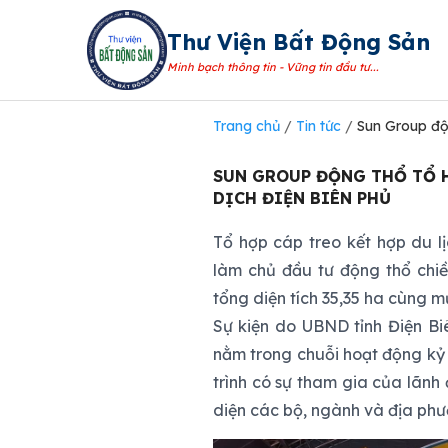
Thư Viện Bất Động Sản
Minh bạch thông tin - Vững tin đầu tư...
Trang chủ
/
Tin tức
/
Sun Group độn
SUN GROUP ĐỘNG THỔ TỔ H
DỊCH ĐIỆN BIÊN PHỦ
Tổ hợp cáp treo kết hợp du l
làm chủ đầu tư động thổ chiề
tổng diện tích 35,35 ha cùng m
Sự kiện do UBND tỉnh Điện Bi
nằm trong chuỗi hoạt động kỷ
trình có sự tham gia của lãn
diện các bộ, ngành và địa phư