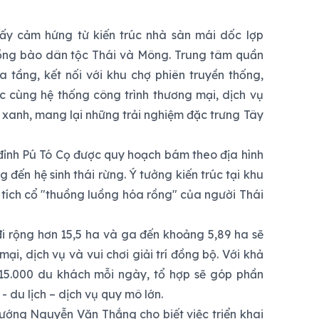
lấy cảm hứng từ kiến trúc nhà sàn mái dốc lợp
ồng bào dân tộc Thái và Mông. Trung tâm quần
 tầng, kết nối với khu chợ phiên truyền thống,
c cùng hệ thống công trình thương mại, dịch vụ
n xanh, mang lại những trải nghiệm đặc trưng Tây
 đỉnh Pú Tó Cọ được quy hoạch bám theo địa hình
 đến hệ sinh thái rừng. Ý tưởng kiến trúc tại khu
tích cổ "thuồng luồng hóa rồng" của người Thái
i rộng hơn 15,5 ha và ga đến khoảng 5,89 ha sẽ
mại, dịch vụ và vui chơi giải trí đồng bộ. Với khả
15.000 du khách mỗi ngày, tổ hợp sẽ góp phần
 - du lịch – dịch vụ quy mô lớn.
 tướng Nguyễn Văn Thắng cho biết việc triển khai