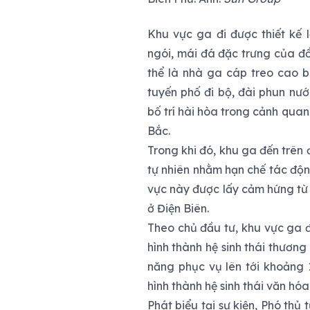
Khu vực ga đi được thiết kế 
ngói, mái đá đặc trưng của đ
thể là nhà ga cáp treo cao ba
tuyến phố đi bộ, đài phun nướ
bố trí hài hòa trong cảnh qua
Bắc.
Trong khi đó, khu ga đến trên
tự nhiên nhằm hạn chế tác động
vực này được lấy cảm hứng từ 
ở Điện Biên.
Theo chủ đầu tư, khu vực ga đ
hình thành hệ sinh thái thương 
năng phục vụ lên tới khoảng 
hình thành hệ sinh thái văn hóa
Phát biểu tại sự kiện, Phó thủ