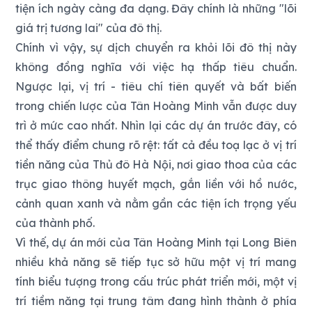
tiện ích ngày càng đa dạng. Đây chính là những "lõi
giá trị tương lai" của đô thị.
Chính vì vậy, sự dịch chuyển ra khỏi lõi đô thị này
không đồng nghĩa với việc hạ thấp tiêu chuẩn.
Ngược lại, vị trí - tiêu chí tiên quyết và bất biến
trong chiến lược của Tân Hoàng Minh vẫn được duy
trì ở mức cao nhất. Nhìn lại các dự án trước đây, có
thể thấy điểm chung rõ rệt: tất cả đều toạ lạc ở vị trí
tiền năng của Thủ đô Hà Nội, nơi giao thoa của các
trục giao thông huyết mạch, gắn liền với hồ nước,
cảnh quan xanh và nằm gần các tiện ích trọng yếu
của thành phố.
Vì thế, dự án mới của Tân Hoàng Minh tại Long Biên
nhiều khả năng sẽ tiếp tục sở hữu một vị trí mang
tính biểu tượng trong cấu trúc phát triển mới, một vị
trí tiềm năng tại trung tâm đang hình thành ở phía