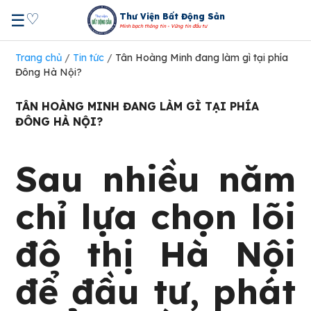
♡
☰
Thư Viện Bất Động Sản
Minh bạch thông tin - Vững tin đầu tư
Trang chủ
/
Tin tức
/
Tân Hoàng Minh đang làm gì tại phía
Đông Hà Nội?
TÂN HOÀNG MINH ĐANG LÀM GÌ TẠI PHÍA
ĐÔNG HÀ NỘI?
Sau nhiều năm
chỉ lựa chọn lõi
đô thị Hà Nội
để đầu tư, phát