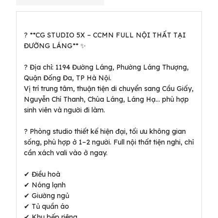
? **CG STUDIO 5X – CCMN FULL NỘI THẤT TẠI
ĐƯỜNG LÁNG** ✨
? Địa chỉ: 1194 Đường Láng, Phường Láng Thượng,
Quận Đống Đa, TP Hà Nội.
Vị trí trung tâm, thuận tiện di chuyển sang Cầu Giấy,
Nguyễn Chí Thanh, Chùa Láng, Láng Hạ… phù hợp
sinh viên và người đi làm.
? Phòng studio thiết kế hiện đại, tối ưu không gian
sống, phù hợp ở 1–2 người. Full nội thất tiện nghi, chỉ
cần xách vali vào ở ngay.
✔ Điều hoà
✔ Nóng lạnh
✔ Giường ngủ
✔ Tủ quần áo
✔ Khu bếp riêng