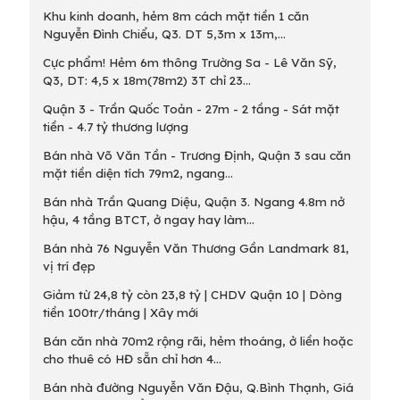
Khu kinh doanh, hẻm 8m cách mặt tiền 1 căn
Nguyễn Đình Chiểu, Q3. DT 5,3m x 13m,...
Cực phẩm! Hẻm 6m thông Trường Sa - Lê Văn Sỹ,
Q3, DT: 4,5 x 18m(78m2) 3T chỉ 23...
Quận 3 - Trần Quốc Toản - 27m - 2 tầng - Sát mặt
tiền - 4.7 tỷ thương lượng
Bán nhà Võ Văn Tần - Trương Định, Quận 3 sau căn
mặt tiền diện tích 79m2, ngang...
Bán nhà Trần Quang Diệu, Quận 3. Ngang 4.8m nở
hậu, 4 tầng BTCT, ở ngay hay làm...
Bán nhà 76 Nguyễn Văn Thương Gần Landmark 81,
vị trí đẹp
Giảm từ 24,8 tỷ còn 23,8 tỷ | CHDV Quận 10 | Dòng
tiền 100tr/tháng | Xây mới
Bán căn nhà 70m2 rộng rãi, hẻm thoáng, ở liền hoặc
cho thuê có HĐ sẵn chỉ hơn 4...
Bán nhà đường Nguyễn Văn Đậu, Q.Bình Thạnh, Giá