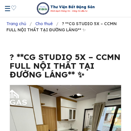
♡
☰
Thư Viện Bất Động Sản
Minh bạch thông tin - Vững tin đầu tư
Trang chủ
/
Cho thuê
/
? **CG STUDIO 5X – CCMN
FULL NỘI THẤT TẠI ĐƯỜNG LÁNG** ✨
? **CG STUDIO 5X – CCMN
FULL NỘI THẤT TẠI
ĐƯỜNG LÁNG** ✨