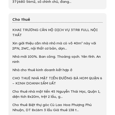
3Tỷ680 56m2, sổ chính chủ, đang...
Cho thuê
KHAI TRƯƠNG CĂN HỘ DỊCH VỤ 3TR8 FULL NỘI
THẤT
Xin giới thiệu căn nhà nhỏ mà có võ 40m² này với
2PN, 2WC, nội thất cơ bản, dọn...
Nhà mới 100%. Ban công. Thoáng sạch. Yên tĩnh. An
ninh
Nhà cho thuê kinh doanh kết hợp ở
CHO THUÊ NHÀ MẶT TIỀN ĐƯỜNG BÀ HOM QUẬN 6
– KINH DOANH SẦM UẤT
Cho thuê nhà mặt tiền 45 Nguyễn Thái Học, Quận 1,
diện tích 8x20m, trệt 2 lầu, g...
Cho thuê Biệt thự góc Cù Lao Hoa Phượng Phú
Nhuận, DT 8x16m 3 lầu Giá thuê 138 t...