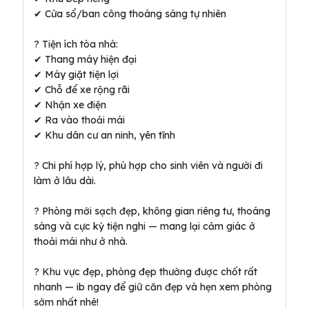
✔ Cửa sổ/ban công thoáng sáng tự nhiên
? Tiện ích tòa nhà:
✔ Thang máy hiện đại
✔ Máy giặt tiện lợi
✔ Chỗ để xe rộng rãi
✔ Nhận xe điện
✔ Ra vào thoải mái
✔ Khu dân cư an ninh, yên tĩnh
? Chi phí hợp lý, phù hợp cho sinh viên và người đi
làm ở lâu dài.
? Phòng mới sạch đẹp, không gian riêng tư, thoáng
sáng và cực kỳ tiện nghi — mang lại cảm giác ở
thoải mái như ở nhà.
? Khu vực đẹp, phòng đẹp thường được chốt rất
nhanh — ib ngay để giữ căn đẹp và hẹn xem phòng
sớm nhất nhé!