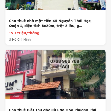
Cho thuê nhà mặt tiền 45 Nguyễn Thái Học,
Quận 1, diện tích 8x20m, trệt 2 lầu, g...
190 triệu/tháng
Hồ Chí Minh
Cho thuê Biệt thự góc Cù Lao Hoa Phượng Phú