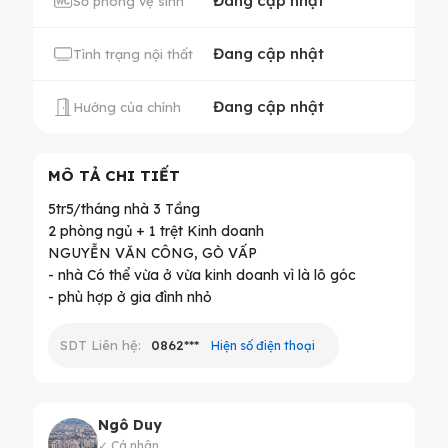
Đang cập nhật
Số phòng vệ sinh
Đang cập nhật
Tình trạng nội thất
Đang cập nhật
Hướng của chính
MÔ TẢ CHI TIẾT
5tr5/tháng nhà 3 Tầng
2 phòng ngủ + 1 trệt Kinh doanh
NGUYỄN VĂN CÔNG, GÒ VẤP
- nhà Có thể vừa ở vừa kinh doanh vì là lô góc
SDT Liên hệ:
0862***
Hiện số điện thoại
Ngô Duy
✓ Cá nhân