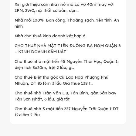
Xin giới thiệu căn nhà nhỏ mà có võ 40m² này với
2PN, 2WC, nội thất cơ bản, dọn...
Nhà mới 100%. Ban công. Thoáng sạch. Yên tĩnh. An
ninh
Nhà cho thuê kinh doanh kết hợp ở
CHO THUÊ NHÀ MẶT TIỀN ĐƯỜNG BÀ HOM QUẬN 6
– KINH DOANH SẦM UẤT
Cho thuê nhà mặt tiền 45 Nguyễn Thái Học, Quận 1,
diện tích 8x20m, trệt 2 lầu, g...
Cho thuê Biệt thự góc Cù Lao Hoa Phượng Phú
Nhuận, DT 8x16m 3 lầu Giá thuê 138 t...
Cho thuê nhà Trần Văn Dư, Tân Bình, gần Sân bay
Tân Sơn Nhất, 6 lầu, giá tốt
Cho thuê nhà 3 mặt tiền 227 Nguyễn Trãi Quận 1 DT
12x18m 2 lầu