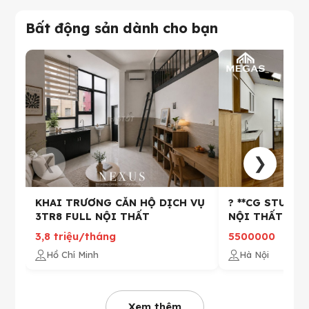
Bất động sản dành cho bạn
❮
❯
KHAI TRƯƠNG CĂN HỘ DỊCH VỤ
? **CG STUDIO
3TR8 FULL NỘI THẤT
NỘI THẤT TẠI
3,8 triệu/tháng
5500000
Hồ Chí Minh
Hà Nội
Xem thêm