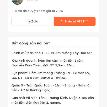
8 tin đã duyệt
Tham gia từ 2026
Zalo
Hiện số 0862***
Bất động sản nổi bật
Chính chủ bán nhà 1T 1L 4x15m đường Tây Hoà Q9
Khu kinh doanh, hẻm 8m cách mặt tiền 1 căn
Nguyễn Đình Chiểu, Q3. DT 5,3m x 13m,...
Cực phẩm! Hẻm 6m thông Trường Sa - Lê Văn Sỹ,
Q3, DT: 4,5 x 18m(78m2) 3T chỉ 23...
Quận 3 - Trần Quốc Toản - 27m - 2 tầng - Sát mặt
tiền - 4.7 tỷ thương lượng
Bán nhà Võ Văn Tần - Trương Định, Quận 3 sau căn
mặt tiền diện tích 79m2, ngang...