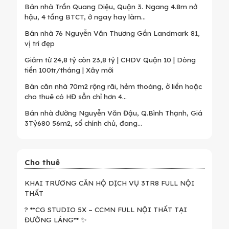
Bán nhà Trần Quang Diệu, Quận 3. Ngang 4.8m nở
hậu, 4 tầng BTCT, ở ngay hay làm...
Bán nhà 76 Nguyễn Văn Thương Gần Landmark 81,
vị trí đẹp
Giảm từ 24,8 tỷ còn 23,8 tỷ | CHDV Quận 10 | Dòng
tiền 100tr/tháng | Xây mới
Bán căn nhà 70m2 rộng rãi, hẻm thoáng, ở liền hoặc
cho thuê có HĐ sẵn chỉ hơn 4...
Bán nhà đường Nguyễn Văn Đậu, Q.Bình Thạnh, Giá
3Tỷ680 56m2, sổ chính chủ, đang...
Cho thuê
KHAI TRƯƠNG CĂN HỘ DỊCH VỤ 3TR8 FULL NỘI
THẤT
? **CG STUDIO 5X – CCMN FULL NỘI THẤT TẠI
ĐƯỜNG LÁNG** ✨