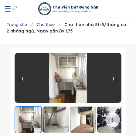
♡
☰
Thư Viện Bất Động Sản
Minh bạch thông tin - Vững tin đầu tư
Trang chủ
/
Cho thuê
/
Cho thuê nhà 5tr5/tháng có
2 phòng ngủ, Ngay gần Bv 175
❮
❯
❯