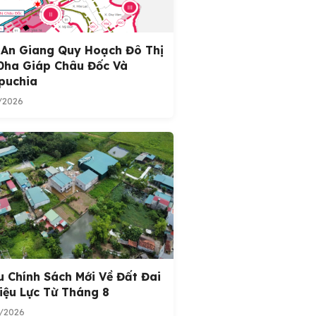
 An Giang Quy Hoạch Đô Thị
0ha Giáp Châu Đốc Và
puchia
/2026
u Chính Sách Mới Về Đất Đai
iệu Lực Từ Tháng 8
/2026