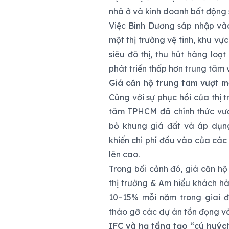
nhà ở và kinh doanh bất động 
Việc Bình Dương sáp nhập và
một thị trường vệ tinh, khu v
siêu đô thị, thu hút hàng loạ
phát triển thấp hơn trung tâm 
Giá căn hộ trung tâm vượt m
Cùng với sự phục hồi của thị 
tâm TPHCM đã chính thức vượ
bỏ khung giá đất và áp dụng
khiến chi phí đầu vào của các
lên cao.
Trong bối cảnh đó, giá căn h
thị trường & Am hiểu khách h
10–15% mỗi năm trong giai đ
tháo gỡ các dự án tồn đọng v
IFC và hạ tầng tạo “cú huýc