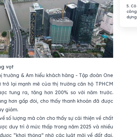
5.
Có 
công 
dựng
ng vọt
ị trường & Am hiểu khách hàng - Tập đoàn One
 trở lại mạnh mẽ của thị trường căn hộ TPHCM
ược tung ra, tăng hơn 200% so với năm trước.
ăng hơn gấp đôi, cho thấy thanh khoản đã được
suy giảm.
về số lượng mà còn cho thấy sự cải thiện về chất
 được duy trì ở mức thấp trong năm 2025 và nhiều
 được “khơi thông” nhờ các luật mới về đất đai,