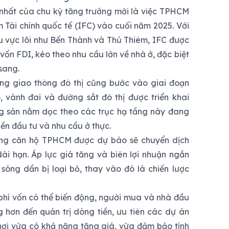
 nhất của chu kỳ tăng trưởng mới là việc TPHCM
m Tài chính quốc tế (IFC) vào cuối năm 2025. Với
u vực lõi như Bến Thành và Thủ Thiêm, IFC được
vốn FDI, kéo theo nhu cầu lớn về nhà ở, đặc biệt
sang.
ng giao thông đô thị cũng bước vào giai đoạn
, vành đai và đường sắt đô thị được triển khai
g sản nằm dọc theo các trục hạ tầng này đang
ền đầu tư và nhu cầu ở thực.
ờng căn hộ TPHCM được dự báo sẽ chuyển dịch
i hạn. Áp lực giá tăng và biên lợi nhuận ngắn
 sóng dần bị loại bỏ, thay vào đó là chiến lược
i phí vốn có thể biến động, người mua và nhà đầu
 hơn đến quản trị dòng tiền, ưu tiên các dự án
nơi vừa có khả năng tăng giá, vừa đảm bảo tính