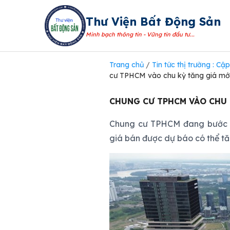
Thư Viện Bất Động Sản
Minh bạch thông tin - Vững tin đầu tư...
Trang chủ
/
Tin tức thị trường : C
cư TPHCM vào chu kỳ tăng giá mớ
CHUNG CƯ TPHCM VÀO CHU 
Chung cư TPHCM đang bước và
giá bán được dự báo có thể t