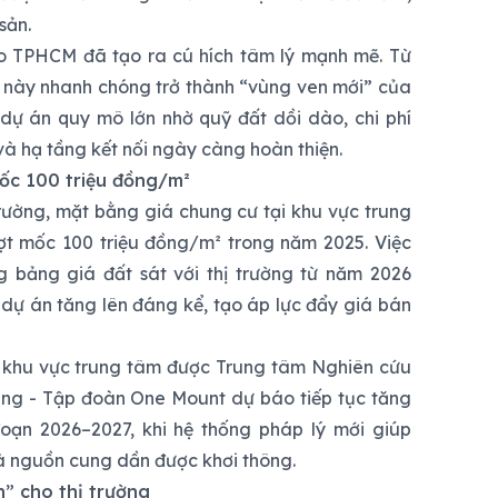
sản.
o TPHCM đã tạo ra cú hích tâm lý mạnh mẽ. Từ
ực này nhanh chóng trở thành “vùng ven mới” của
t dự án quy mô lớn nhờ quỹ đất dồi dào, chi phí
và hạ tầng kết nối ngày càng hoàn thiện.
ốc 100 triệu đồng/m²
trường, mặt bằng giá chung cư tại khu vực trung
t mốc 100 triệu đồng/m² trong năm 2025. Việc
 bảng giá đất sát với thị trường từ năm 2026
 dự án tăng lên đáng kể, tạo áp lực đẩy giá bán
ộ khu vực trung tâm được Trung tâm Nghiên cứu
àng - Tập đoàn One Mount dự báo tiếp tục tăng
oạn 2026–2027, khi hệ thống pháp lý mới giúp
à nguồn cung dần được khơi thông.
h” cho thị trường