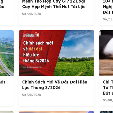
ng
Mệnh Thổ Hợp Cây Gì? 12 Loại
10+ 
ào
Cây Hợp Mệnh Thổ Hút Tài Lộc
Nghị
Đất 
06/08/2026
06/08
hất
Chính Sách Mới Về Đất Đai Hiệu
Chi 
Lực Tháng 8/2026
Từ T
Bất 
06/08/2026
05/08