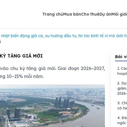
Trang chủ
Mua bán
Cho thuê
Dự án
Môi giớ
ập nhật biến động giá cả, xu hướng đầu tư, tin tức kinh tế vĩ mô ảnh
i
KỲ TĂNG GIÁ MỚI
Bài v
o chu kỳ tăng giá mới. Giai đoạn 2026–2027,
1.
Các
hoạc
ăng 10–15% mỗi năm.
2.
Dự 
giảm,
2026
3.
Chí
có hi
4.
Đà 
ngôi 