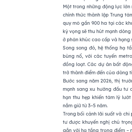
Một trong những động lực lớn
chính thức thành lập Trung tâ
quy mô gần 900 ha tại các kh
kỳ vọng sẽ thu hút mạnh dòng 
ở phân khúc cao cấp và hạng 
Song song đó, hệ thống hạ tầ
bùng nổ, với các tuyến metro
đồng loạt. Các dự án bất độn
trở thành điểm đến của dòng ti
Bước sang năm 2026, thị trư
mạnh sang xu hướng đầu tư dà
hạn thu hẹp khiến tâm lý lướt
nắm giữ từ 3–5 năm.
Trong bối cảnh lãi suất và ch
tư được khuyến nghị chú trọng
gắn với hạ tầng trọng điểm – 