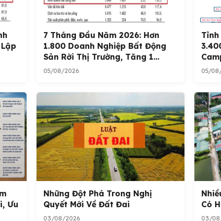
nh
7 Tháng Đầu Năm 2026: Hơn
Tỉnh
 Lập
1.800 Doanh Nghiệp Bất Động
3.40
Sản Rời Thị Trường, Tăng 1...
Cam
05/08/2026
05/08
óm
Những Đột Phá Trong Nghị
Nhiề
i, Ưu
Quyết Mới Về Đất Đai
Có H
03/08/2026
03/08