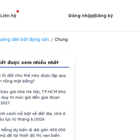
i
Liên hệ
Đăng nhập
|
Đăng ký
 hưởng đến bất động sản.
/
Chung
iết được xem nhiều nhất
 lô đất như thế nào được lập quy
h tổng mặt bằng?
báo giá nhà Hà Nội, TP.HCM khó
 duy trì mức giá đến giai đoạn
-2027
nh sách nổi bật về đất đai, nhà ở
ệu lực từ tháng 6/2026
Nẵng dự kiến di dời gần 400.000
mộ để tái thiết đô thị ven biển