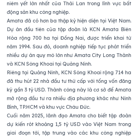
niêm yết lớn nhất của Thái Lan trong lĩnh vực bất
động sản khu công nghiệp.
Amata đã có hơn ba thập kỷ hiện diện tại Việt Nam.
Dự án đầu tiên của tập đoàn là KCN Amata Biên
Hòa rộng 700 ha tại Đồng Nai, được triển khai từ
năm 1994. Sau đó, doanh nghiệp tiếp tục phát triển
nhiều dự án quy mô lớn như Amata City Long Thành
và KCN Sông Khoai tại Quảng Ninh.
Riêng tại Quảng Ninh, KCN Sông Khoai rộng 714 ha
đã thu hút 22 nhà đầu tư thứ cấp với tổng vốn đăng
ký gần 3 tỷ USD. Thành công này là cơ sở để Amata
mở rộng đầu tư ra nhiều địa phương khác như Ninh
Bình, TP.HCM và khu vực Châu Đức.
Cuối năm 2025, lãnh đạo Amata cho biết tập đoàn
dự kiến rót khoảng 1,5 tỷ USD vào Việt Nam trong
giai đoạn tới, tập trung vào các khu công nghiệp