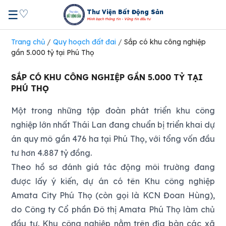
♡
☰
Thư Viện Bất Động Sản
Minh bạch thông tin - Vững tin đầu tư
Trang chủ
/
Quy hoạch đất đai
/
Sắp có khu công nghiệp
gần 5.000 tỷ tại Phú Thọ
SẮP CÓ KHU CÔNG NGHIỆP GẦN 5.000 TỶ TẠI
PHÚ THỌ
Một trong những tập đoàn phát triển khu công
nghiệp lớn nhất Thái Lan đang chuẩn bị triển khai dự
án quy mô gần 476 ha tại Phú Thọ, với tổng vốn đầu
tư hơn 4.887 tỷ đồng.
Theo hồ sơ đánh giá tác động môi trường đang
được lấy ý kiến, dự án có tên Khu công nghiệp
Amata City Phú Thọ (còn gọi là KCN Đoan Hùng),
do Công ty Cổ phần Đô thị Amata Phú Thọ làm chủ
đầu tư. Khu công nghiệp nằm trên địa bàn các xã