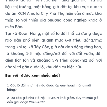
Theo khảo sát trên các nền tảng giao dịch và dữ
liệu thị trường, mặt bằng giá đất tại khu vực quanh
dự án KCN Amata City Phú Thọ hiện vẫn ở mức khá
thấp so với nhiều địa phương công nghiệp khác ở
miền Bắc.
Tại xã Đoan Hùng, một số lô đất thổ cư đang được
rao bán phổ biến quanh mức 6-8 triệu đồng/m2;
trong khi tại xã Tây Cốc, giá đất dao động rộng hơn,
từ khoảng 1-5 triệu đồng/m2 đối với đất vườn, đất
diện tích lớn và khoảng 5-9 triệu đồng/m2 đối với
các vị trí gần quốc lộ, khu dân cư hiện hữu.
Bài viết được xem nhiều nhất
1.
Các lô đất như thế nào được lập quy hoạch tổng mặt
bằng?
2.
Dự báo giá nhà Hà Nội, TP.HCM khó giảm, duy trì mức giá
đến giai đoạn 2026-2027