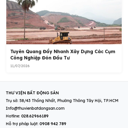
Tuyên Quang Đẩy Nhanh Xây Dựng Các Cụm
Công Nghiệp Đón Đầu Tư
11/07/2026
THƯ VIỆN BẤT ĐỘNG SẢN
Trụ sở: 58/43 Thống Nhất, Phường Thông Tây Hội, TP.HCM
Info@thuvienbatdongsan.com
Hotline:
028.62966189
Hỗ trợ pháp luật:
0908 942 789