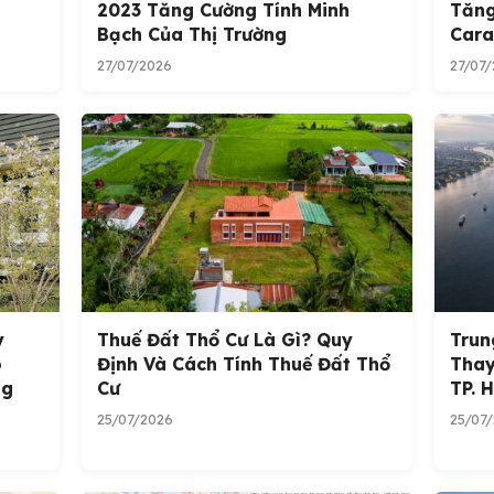
2023 Tăng Cường Tính Minh
Tăng
Bạch Của Thị Trường
Cara
27/07/2026
27/07
y
Thuế Đất Thổ Cư Là Gì? Quy
Trun
o
Định Và Cách Tính Thuế Đất Thổ
Thay
ng
Cư
TP. 
25/07/2026
25/07