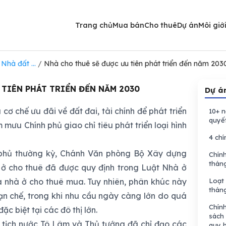
Trang chủ
Mua bán
Cho thuê
Dự án
Môi giớ
Nhà đất ...
/
Nhà cho thuê sẽ được ưu tiên phát triển đến năm 203
 TIÊN PHÁT TRIỂN ĐẾN NĂM 2030
Dự án
ơ chế ưu đãi về đất đai, tài chính để phát triển
10+ n
quyế
 mưu Chính phủ giao chỉ tiêu phát triển loại hình
4 chí
h phủ thường kỳ, Chánh Văn phòng Bộ Xây dựng
Chính
thán
ở cho thuê đã được quy định trong Luật Nhà ở
à nhà ở cho thuê mua. Tuy nhiên, phân khúc này
Loạt 
thán
hạn chế, trong khi nhu cầu ngày càng lớn do quá
Chín
đặc biệt tại các đô thị lớn.
sách 
ủ tịch nước Tô Lâm và Thủ tướng đã chỉ đạo các
quy h