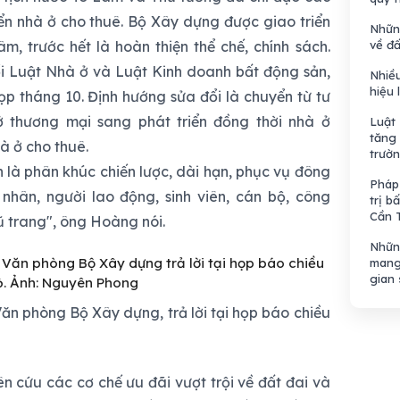
ển nhà ở cho thuê. Bộ Xây dựng được giao triển
Nhữn
m, trước hết là hoàn thiện thể chế, chính sách.
về đấ
ổi Luật Nhà ở và Luật Kinh doanh bất động sản,
Nhiều
hiệu 
họp tháng 10. Định hướng sửa đổi là chuyển từ tư
ở thương mại sang phát triển đồng thời nhà ở
Luật
tăng 
à ở cho thuê.
trườ
 là phân khúc chiến lược, dài hạn, phục vụ đông
Pháp 
nhân, người lao động, sinh viên, cán bộ, công
trị b
Cần 
ũ trang", ông Hoàng nói.
Nhữn
mang
gian
 phòng Bộ Xây dựng, trả lời tại họp báo chiều
 cứu các cơ chế ưu đãi vượt trội về đất đai và