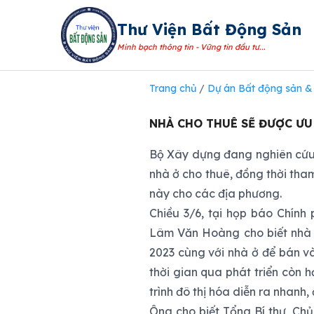
Thư Viện Bất Động Sản
Minh bạch thông tin - Vững tin đầu tư...
Trang chủ
/
Dự án Bất động sản & 
NHÀ CHO THUÊ SẼ ĐƯỢC ƯU
Bộ Xây dựng đang nghiên cứu c
nhà ở cho thuê, đồng thời tham
này cho các địa phương.
Chiều 3/6, tại họp báo Chín
Lâm Văn Hoàng cho biết nhà 
2023 cùng với nhà ở để bán v
thời gian qua phát triển còn 
trình đô thị hóa diễn ra nhanh, 
Ông cho biết Tổng Bí thư, Ch