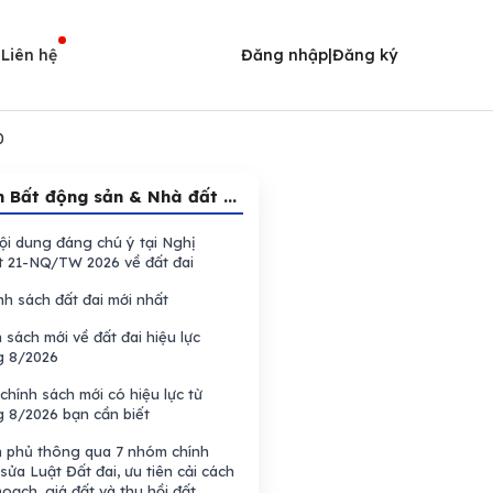
i
Liên hệ
Đăng nhập
|
Đăng ký
0
 Bất động sản & Nhà đất ...
ội dung đáng chú ý tại Nghị
t 21-NQ/TW 2026 về đất đai
nh sách đất đai mới nhất
 sách mới về đất đai hiệu lực
g 8/2026
chính sách mới có hiệu lực từ
g 8/2026 bạn cần biết
h phủ thông qua 7 nhóm chính
sửa Luật Đất đai, ưu tiên cải cách
oạch, giá đất và thu hồi đất