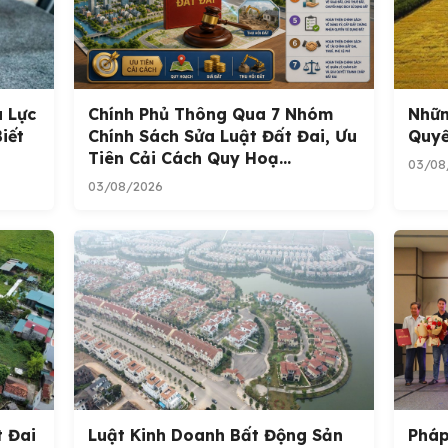
u Lực
Chính Phủ Thông Qua 7 Nhóm
Nhữn
iết
Chính Sách Sửa Luật Đất Đai, Ưu
Quyế
Tiên Cải Cách Quy Hoạ...
03/08
03/08/2026
t Đai
Luật Kinh Doanh Bất Động Sản
Pháp