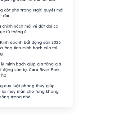
g đột phá trong Nghị quyết mới
t đai
 chính sách mới về đất đai có
lực từ tháng 8
 Kinh doanh bất động sản 2023
cường tính minh bạch của thị
ng
lý minh bạch giúp gia tăng giá
ất động sản tại Cara River Park
Thơ
g quy luật phong thủy giúp
 lại may mắn cho từng không
 sống trong nhà