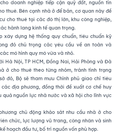
 cho doanh nghiệp tiếp cận quỹ đất, nguồn tín
ho thuê. Bên cạnh nhà ở để bán, cơ quan này đề
cư cho thuê tại các đô thị lớn, khu công nghiệp,
các hành lang kinh tế quan trọng.
p xây dựng hệ thống quy chuẩn, tiêu chuẩn kỹ
rong đó chú trọng các yêu cầu về an toàn và
 các mô hình quy mô vừa và nhỏ.
ới Hà Nội, TP HCM, Đồng Nai, Hải Phòng và Đà
 ở cho thuê theo từng nhóm, tránh tình trạng
 sở đó, Bộ sẽ tham mưu Chính phủ giao chỉ tiêu
o các địa phương, đồng thời đề xuất cơ chế huy
 quả nguồn lực nhà nước và xã hội cho lĩnh vực
phương chủ động khảo sát nhu cầu nhà ở cho
iên chức, lực lượng vũ trang, công nhân và sinh
kế hoạch đầu tư, bố trí nguồn vốn phù hợp.